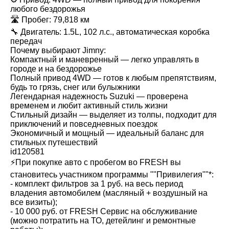
любого бездорожья
🛣️ Пробег: 79,818 км
🔧 Двигатель: 1.5L, 102 л.с., автоматическая коробка
передач
Почему выбирают Jimny:
Компактный и маневренный — легко управлять в
городе и на бездорожье
Полный привод 4WD — готов к любым препятствиям,
будь то грязь, снег или булыжники
Легендарная надежность Suzuki — проверена
временем и любит активный стиль жизни
Стильный дизайн — выделяет из толпы, подходит для
приключений и повседневных поездок
Экономичный и мощный — идеальный баланс для
стильных путешествий
id120581
⚡️При покупке авто с пробегом во FRESH вы
становитесь участником программы ""Привилегия""*:
- комплект фильтров за 1 руб. на весь период
владения автомобилем (масляный + воздушный на
все визиты);
- 10 000 руб. от FRESH Сервис на обслуживание
(можно потратить на ТО, детейлинг и ремонтные