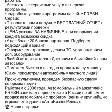
работы);
- бесплатные сервисные услуги из перечня
программы.
*подробные условия программы на сайте FRESH
Cервис
▪️Позвоните нам и получите БЕСПЛАТНЫЙ ОТЧЕТ с
результатами проверки
▪️ЦЕНА указана ЗА НАЛИЧНЫЕ, при оформлении
кредита возможна скидка
▪️У нас более 20 банков-партнеров. Подберем
подходящий вариант
▪️Оформляем страховки, делаем ТО, устанавливаем
доп. оборудование
▪️Любой авто из каталога Доставим в ближайший к вам
автосалон
▪️Поможем быстро и выгодно продать вашу машину
❗️Сами присмотрели автомобиль у частного лица❓
Проконсультируем, проведем безопасную сделку,
оформим кредит
Работаем с 2006 года. Автомобильный маркетплейс
FRЕSН занимает первое место в России по объемам
продаж автомобилей с пробегом (рейтинг крупнейших
игроков от издания «АвтоБизнесРевю»).
🏆 Наши награды: