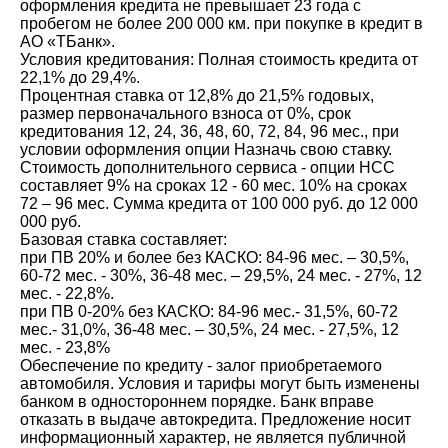
оформления кредита не превышает 23 года с
пробегом не более 200 000 км. при покупке в кредит в
АО «ТБанк».
Условия кредитования: Полная стоимость кредита от
22,1% до 29,4%.
Процентная ставка от 12,8% до 21,5% годовых,
размер первоначального взноса от 0%, срок
кредитования 12, 24, 36, 48, 60, 72, 84, 96 мес., при
условии оформления опции Назначь свою ставку.
Стоимость дополнительного сервиса - опции НСС
составляет 9% на сроках 12 - 60 мес. 10% на сроках
72 – 96 мес. Сумма кредита от 100 000 руб. до 12 000
000 руб.
Базовая ставка составляет:
при ПВ 20% и более без КАСКО: 84-96 мес. – 30,5%,
60-72 мес. - 30%, 36-48 мес. – 29,5%, 24 мес. - 27%, 12
мес. - 22,8%.
при ПВ 0-20% без КАСКО: 84-96 мес.- 31,5%, 60-72
мес.- 31,0%, 36-48 мес. – 30,5%, 24 мес. - 27,5%, 12
мес. - 23,8%
Обеспечение по кредиту - залог приобретаемого
автомобиля. Условия и тарифы могут быть изменены
банком в одностороннем порядке. Банк вправе
отказать в выдаче автокредита. Предложение носит
информационный характер, не является публичной