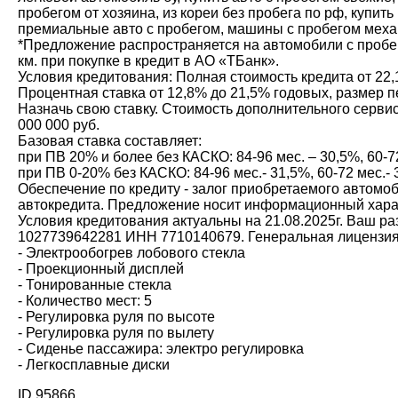
пробегом от хозяина, из кореи без пробега по рф, купи
премиальные авто с пробегом, машины с пробегом меха
*Предложение распространяется на автомобили с пробег
км. при покупке в кредит в АО «ТБанк».
Условия кредитования: Полная стоимость кредита от 22,
Процентная ставка от 12,8% до 21,5% годовых, размер пе
Назначь свою ставку. Стоимость дополнительного сервиса
000 000 руб.
Базовая ставка составляет:
при ПВ 20% и более без КАСКО: 84-96 мес. – 30,5%, 60-72 м
при ПВ 0-20% без КАСКО: 84-96 мес.- 31,5%, 60-72 мес.- 31
Обеспечение по кредиту - залог приобретаемого автомо
автокредита. Предложение носит информационный харак
Условия кредитования актуальны на 21.08.2025г. Ваш р
1027739642281 ИНН 7710140679. Генеральная лицензия 
- Электрообогрев лобового стекла
- Проекционный дисплей
- Тонированные стекла
- Количество мест: 5
- Регулировка руля по высоте
- Регулировка руля по вылету
- Сиденье пассажира: электро регулировка
- Легкосплавные диски
ID 95866