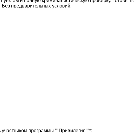
унктам и полную криминалистическую проверку. Готовы по
. Без предварительных условий.
ь участником программы ""Привилегия""*: