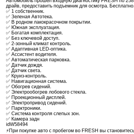
Автомобиль прошел входную диагностику FRESH по 258 п
драйв, предоставить подъемник для осмотра. Бесплатно
✅ 1 собственник.
✅ Зеленая Автотека.
✅ В родном лакокрасочном покрытии.
✅ Южная эксплуатация.
✅ Богатая комплектация.
✅ Без ключевой доступ.
✅ 2-зонный климат контроль.
✅ Адаптивная LED-оптика.
✅ Ассистент водителя.
✅ Автоматическая парковка.
✅ Датчик дождя.
✅ Датчик света.
✅ Круиз-контроль.
✅ Навигационная система.
✅ Обогрев сидений.
✅ Электрообогрев лобового стекла.
✅ Проекционный дисплей.
✅ Электропривод сидений.
✅ Парктроники.
✅ Система контроля слепых зон.
✅ Камера задн
idW58494
⚡️При покупке авто с пробегом во FRESH вы становитес