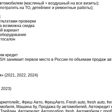
 автомобилем (масляный + воздушный на все визиты);
потратить на ТО, детейлинг и ремонтные работы);
с
льтатами проверки
а возможна скидка
ий вариант
 оборудование
втосалон
им кредит
SН занимает первое место в России по объемам продаж авт
» (2021, 2022, 2024)
 2023)
лейс, Фреш Авто, ФрешАвто, Fresh auto, fresh auto, fres
омобиля, Машина бу, Продажа бу автомобилей, Автокредит на
 Трейдин, Автокредит, Автоподбор, fresh, Автомобили с проб