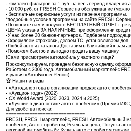
- комплект фильтров за 1 руб. на весь период владения
- 10 000 руб. от FRESH Сервис на обслуживание (можно 
- бесплатные сервисные услуги из перечня программы.
*подробные условия программы на сайте FRESH Cерви
▪️Позвоните нам и получите БЕСПЛАТНЫЙ ОТЧЕТ с резу
▪️ЦЕНА указана ЗА НАЛИЧНЫЕ, при оформлении кредит
▪️У нас более 20 банков-партнеров. Подберем подходящ
▪️Оформляем страховки, делаем ТО, устанавливаем доп.
▪️Любой авто из каталога Доставим в ближайший к вам а
▪️Поможем быстро и выгодно продать вашу машину
❗️Сами присмотрели автомобиль у частного лица❓
Проконсультируем, проведем безопасную сделку, оформ
Работаем с 2006 года. Автомобильный маркетплейс FRЕ
издания «АвтоБизнесРевю»).
🏆 Наши награды:
▪️ «Автодилер года в организации продаж авто с пробегом
▪️ «Аукцион года» (2022)
▪️ CX World Award (2020, 2023, 2024 и 2025)
▪️ «Лучшие в диагностике авто с пробегом» (Премия ИКС,
Для удобства поиска:
==============================
FRESН, FRESН маркетплейс, FRESН Автомобильный маркетп
пробегом, Авто с пробегом, Реальная цена, Покупка авт
легковой автомобиль бу, Купить авто с пробегом свежие,