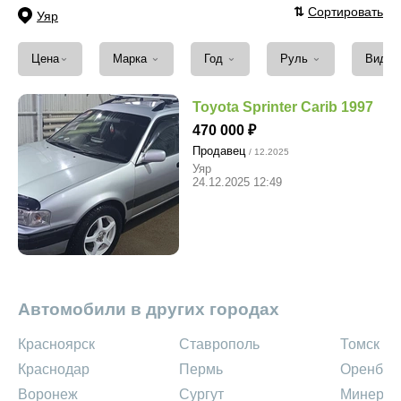
⇅
Сортировать
Уяр
⌄
⌄
⌄
⌄
Цена
Марка
Год
Руль
Вид т
Toyota Sprinter Carib 1997
470 000
Продавец
/ 12.2025
Уяр
24.12.2025 12:49
Автомобили в других городах
Красноярск
Ставрополь
Томск
Краснодар
Пермь
Оренбур
Воронеж
Сургут
Минерал