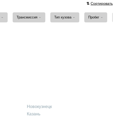
⇅
Сортировать
⌄
⌄
⌄
⌄
а
Трансмиссия
Тип кузова
Пробег
Новокузнецк
Казань