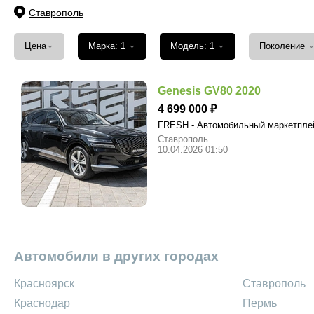
Ставрополь
⌄
⌄
⌄
Цена
Марка: 1
Модель: 1
Поколение
Genesis GV80 2020
4 699 000
FRESH - Автомобильный маркетпл
Ставрополь
10.04.2026 01:50
Автомобили в других городах
Красноярск
Ставрополь
Краснодар
Пермь