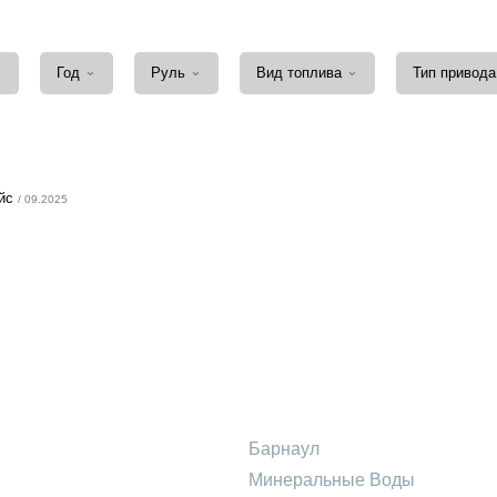
⌄
⌄
⌄
⌄
Год
Руль
Вид топлива
Тип привод
ейс
/ 09.2025
Барнаул
Минеральные Воды