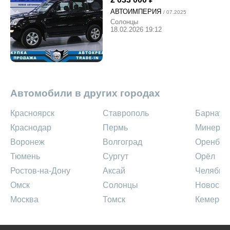
АВТОИМПЕРИЯ
/ 07.2025
Солонцы
18.02.2026 19:12
Автомобили в других городах
Красноярск
Ставрополь
Барнаул
Краснодар
Пермь
Минерал
Воронеж
Волгоград
Оренбур
Тюмень
Сургут
Орёл
Ростов-на-Дону
Аксай
Челябин
Омск
Солонцы
Новосиб
Москва
Томск
Кемеров