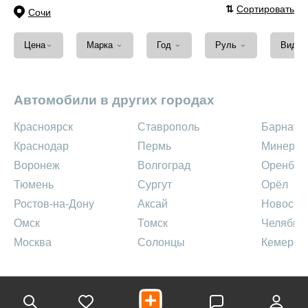
⇅
Сортировать
Сочи
⌄
⌄
⌄
⌄
Цена
Марка
Год
Руль
Вид т
Автомобили в других городах
Красноярск
Ставрополь
Барнаул
Краснодар
Пермь
Минерал
Воронеж
Волгоград
Оренбур
Тюмень
Сургут
Орёл
Ростов-на-Дону
Аксай
Новосиб
Омск
Томск
Челябин
Москва
Солонцы
Кемеров