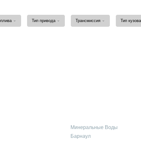
⌄
⌄
⌄
оплива
Тип привода
Трансмиссия
Тип кузов
Минеральные Воды
Барнаул