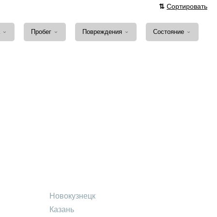
⇅
Сортировать
⌄
⌄
⌄
⌄
а
Пробег
Повреждения
Состояние
Новокузнецк
Казань