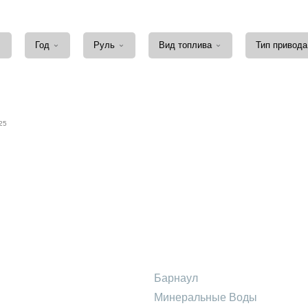
⌄
⌄
⌄
⌄
Год
Руль
Вид топлива
Тип привод
25
Барнаул
Минеральные Воды