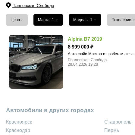
Павловская Слобода
⌄
⌄
⌄
Цена
Марка: 1
Модель: 1
Поколение
Alpina B7 2019
8 999 000
Автопрайс Москва с пробегом
/ 07.20
Павловская Слобода
28.04.2026 19:28
Автомобили в других городах
Красноярск
Ставрополь
Краснодар
Пермь