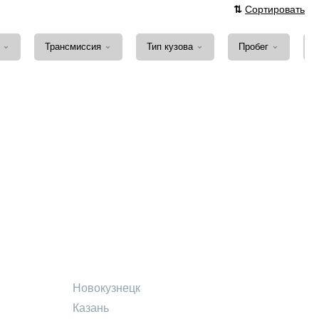
⇅
Сортировать
⌄
⌄
⌄
⌄
а
Трансмиссия
Тип кузова
Пробег
Новокузнецк
Казань