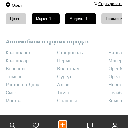
⇅
Сортировать
Орёл
⌄
⌄
⌄
Цена
Марка: 1
Модель: 1
Поколение
Автомобили в других городах
Красноярск
Ставрополь
Барнаул
Краснодар
Пермь
Минерал
Воронеж
Волгоград
Оренбур
Тюмень
Сургут
Орёл
Ростов-на-Дону
Аксай
Новосиб
Омск
Томск
Челябин
Москва
Солонцы
Кемеров