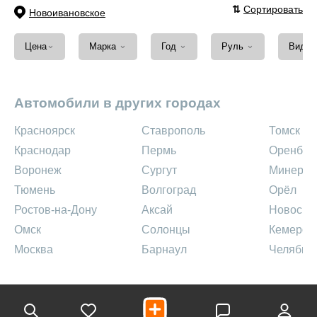
⇅
Сортировать
Новоивановское
⌄
⌄
⌄
⌄
Цена
Марка
Год
Руль
Вид т
Автомобили в других городах
Красноярск
Ставрополь
Томск
Краснодар
Пермь
Оренбур
Воронеж
Сургут
Минерал
Тюмень
Волгоград
Орёл
Ростов-на-Дону
Аксай
Новосиб
Омск
Солонцы
Кемеров
Москва
Барнаул
Челябин