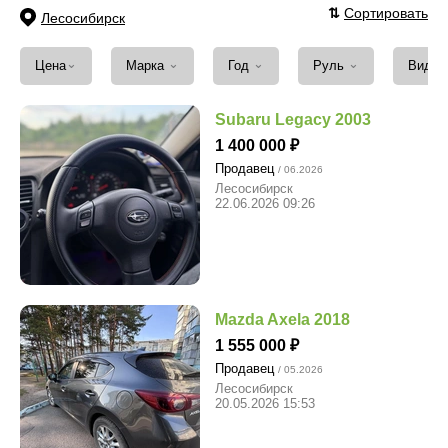
⇅
Сортировать
Лесосибирск
⌄
⌄
⌄
⌄
Цена
Марка
Год
Руль
Вид т
Subaru Legacy 2003
1 400 000
Продавец
/ 06.2026
Лесосибирск
22.06.2026 09:26
Mazda Axela 2018
1 555 000
Продавец
/ 05.2026
Лесосибирск
20.05.2026 15:53