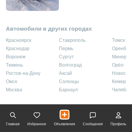
Автомобили в других городах
Красноярск
Ставрополь
Томск
Краснодар
Пермь
Оренбур
Воронеж
Сургут
Минерал
Тюмень
Волгоград
Орёл
Ростов-на-Дону
Аксай
Новосиб
Омск
Солонцы
Кемеров
Москва
Барнаул
Челябин
Главная
Избранное
Объявления
Сообщения
Профиль