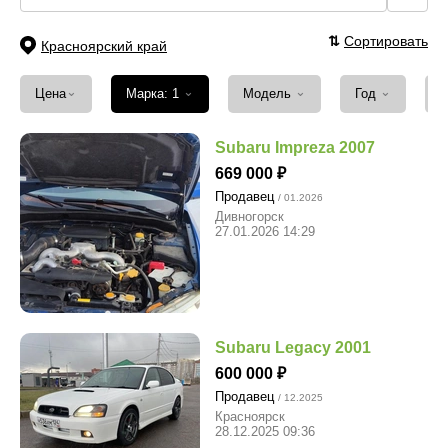
⇅
Сортировать
Красноярский край
⌄
⌄
⌄
⌄
Цена
Марка: 1
Модель
Год
Subaru Impreza 2007
669 000
Продавец
/ 01.2026
Дивногорск
27.01.2026 14:29
Subaru Legacy 2001
600 000
Продавец
/ 12.2025
Красноярск
28.12.2025 09:36