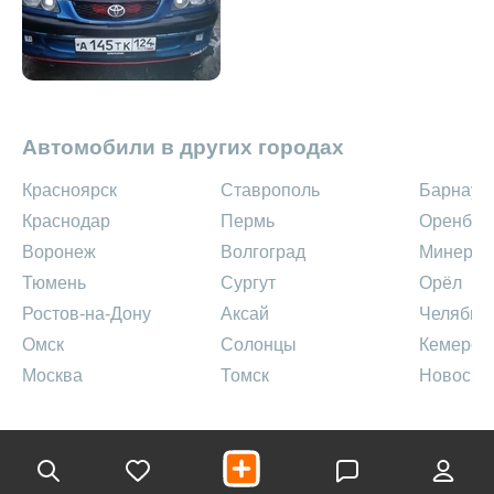
Автомобили в других городах
Красноярск
Ставрополь
Барнаул
Краснодар
Пермь
Оренбур
Воронеж
Волгоград
Минерал
Тюмень
Сургут
Орёл
Ростов-на-Дону
Аксай
Челябин
Омск
Солонцы
Кемеров
Москва
Томск
Новосиб