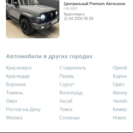
Центральный Premium Автосалон
/ 05.2025
Красноярск
11.04.2026 06:59
Автомобили в других городах
Красноярск
Ставрополь
Оренбур
Краснодар
Пермь
Барнаул
Воронеж
Сургут
Орёл
Тюмень
Волгоград
Минерал
Омск
Аксай
Челябин
Ростов-на-Дону
Томск
Кемеров
Москва
Солонцы
Новосиб