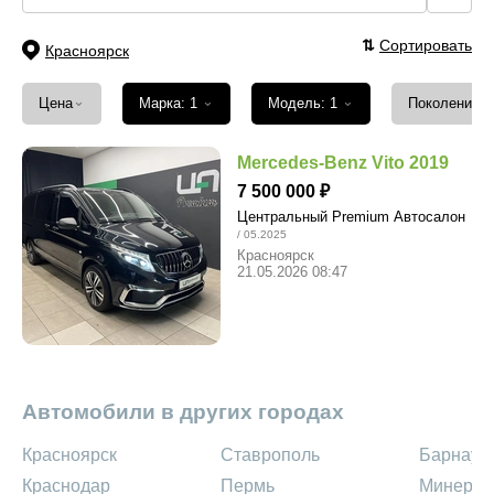
⇅
Сортировать
Красноярск
⌄
⌄
⌄
Цена
Марка: 1
Модель: 1
Поколение
Mercedes-Benz Vito 2019
7 500 000
Центральный Premium Автосалон
/ 05.2025
Красноярск
21.05.2026 08:47
Автомобили в других городах
Красноярск
Ставрополь
Барнаул
Краснодар
Пермь
Минерал