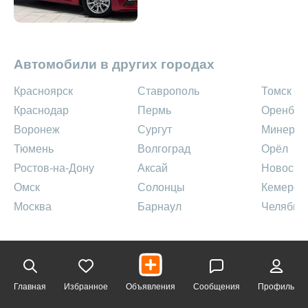
Автомобили в других городах
Красноярск
Ставрополь
Томск
Краснодар
Пермь
Оренбур
Воронеж
Сургут
Минерал
Тюмень
Волгоград
Орёл
Ростов-на-Дону
Аксай
Новосиб
Омск
Солонцы
Кемеров
Москва
Барнаул
Челябин
Главная
Избранное
Объявления
Сообщения
Профиль