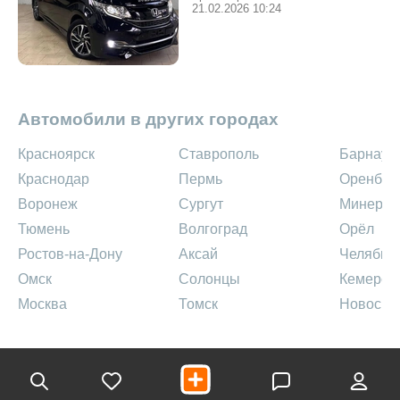
21.02.2026 10:24
Автомобили в других городах
Красноярск
Ставрополь
Барнаул
Краснодар
Пермь
Оренбур
Воронеж
Сургут
Минерал
Тюмень
Волгоград
Орёл
Ростов-на-Дону
Аксай
Челябин
Омск
Солонцы
Кемеров
Москва
Томск
Новосиб