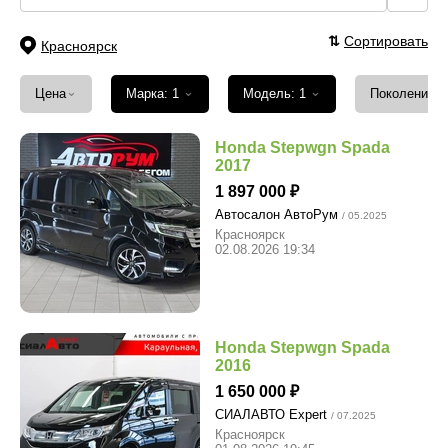
⇅
Сортировать
Красноярск
⌄
⌄
⌄
Цена
Марка: 1
Модель: 1
Поколение
Honda Stepwgn Spada
2017
1 897 000
Автосалон АвтоРум
/ 05.2025
Красноярск
02.08.2026 19:34
Honda Stepwgn Spada
2016
1 650 000
СИАЛАВТО Expert
/ 07.2025
Красноярск