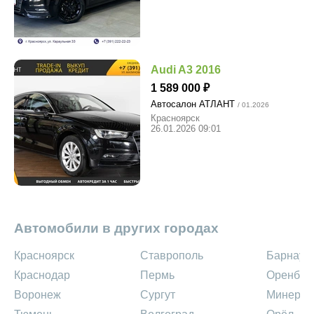
Audi A3 2016
1 589 000
Автосалон АТЛАНТ
/ 01.2026
Красноярск
26.01.2026 09:01
Автомобили в других городах
Красноярск
Ставрополь
Барнаул
Краснодар
Пермь
Оренбур
Воронеж
Сургут
Минерал