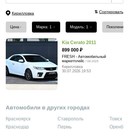
⇅
Сортировать
Кирилловка
⌄
⌄
⌄
Цена
Марка: 1
Модель: 1
Поколение
Kia Cerato 2011
899 000
FRESH - Автомобильный
маркетплейс
/ 09.2025
Кирилловка
30.07.2026 19:53
Автомобили в других городах
Красноярск
Ставрополь
Томск
Краснодар
Пермь
Оренбур