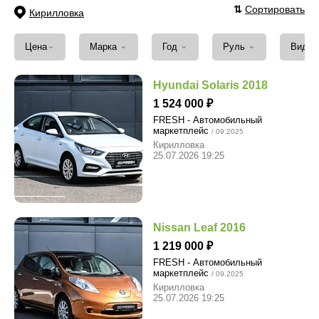
⇅
Сортировать
Кирилловка
⌄
⌄
⌄
⌄
Цена
Марка
Год
Руль
Вид т
Hyundai Solaris 2018
1 524 000
FRESH - Автомобильный
маркетплейс
/ 09.2025
Кирилловка
25.07.2026 19:25
Nissan Leaf 2016
1 219 000
FRESH - Автомобильный
маркетплейс
/ 09.2025
Кирилловка
25.07.2026 19:25