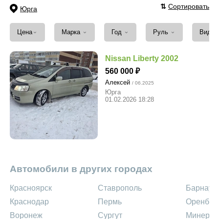
⇅
Сортировать
Юрга
⌄
⌄
⌄
⌄
Цена
Марка
Год
Руль
Вид т
Nissan Liberty 2002
560 000
Алексей
/ 06.2025
Юрга
01.02.2026 18:28
Автомобили в других городах
Красноярск
Ставрополь
Барнаул
Краснодар
Пермь
Оренбур
Воронеж
Сургут
Минерал