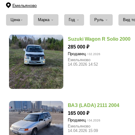
Емельяново
⌄
⌄
⌄
⌄
Цена
Марка
Год
Руль
Вид т
Suzuki Wagon R Solio 2000
285 000
Продавец
/ 02.2026
Емельяново
14.05.2026 14:52
ВАЗ (LADA) 2111 2004
165 000
Продавец
/ 04.2026
Емельяново
14.04.2026 15:09