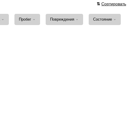
⇅
Сортировать
⌄
⌄
⌄
⌄
а
Пробег
Повреждения
Состояние