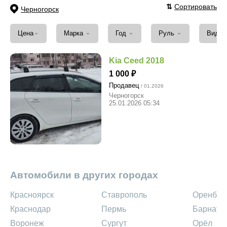
⇅
Сортировать
Черногорск
⌄
⌄
⌄
⌄
Цена
Марка
Год
Руль
Вид т
Kia Ceed 2018
1 000
Продавец
/ 01.2026
Черногорск
25.01.2026 05:34
Автомобили в других городах
Красноярск
Ставрополь
Оренбур
Краснодар
Пермь
Барнаул
Воронеж
Сургут
Орёл