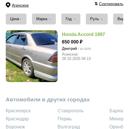
⇅
Сортировать
Агинское
⌄
⌄
⌄
⌄
Цена
Марка
Год
Руль
Вид т
Honda Accord 1997
650 000
Дмитрий
/ 10.2025
Агинское
28.10.2025 04:13
Автомобили в других городах
Красноярск
Ставрополь
Барнаул
Краснодар
Пермь
Минерал
Воронеж
Волгоград
Оренбур