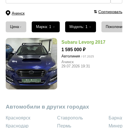
⇅
Сортировать
Ачинск
⌄
⌄
⌄
Цена
Марка: 1
Модель: 1
Поколение
Subaru Levorg 2017
1 595 000
Автолиния
/ 07.2025
Ачинск
29.07.2026 19:31
Автомобили в других городах
Красноярск
Ставрополь
Барнаул
Краснодар
Пермь
Минерал