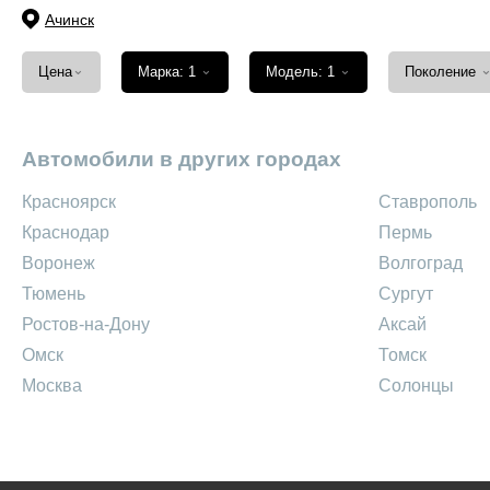
Ачинск
⌄
⌄
⌄
Цена
Марка: 1
Модель: 1
Поколение
Автомобили в других городах
Красноярск
Ставрополь
Краснодар
Пермь
Воронеж
Волгоград
Тюмень
Сургут
Ростов-на-Дону
Аксай
Омск
Томск
Москва
Солонцы