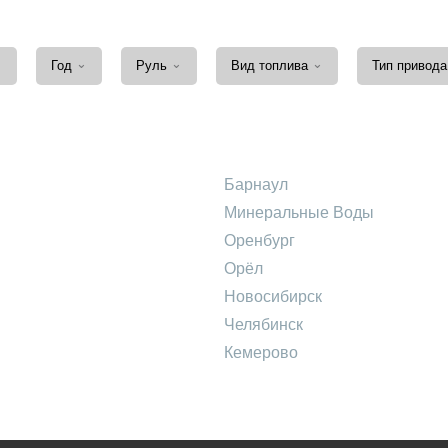
⌄
⌄
⌄
⌄
Год
Руль
Вид топлива
Тип привод
Барнаул
Минеральные Воды
Оренбург
Орёл
Новосибирск
Челябинск
Кемерово