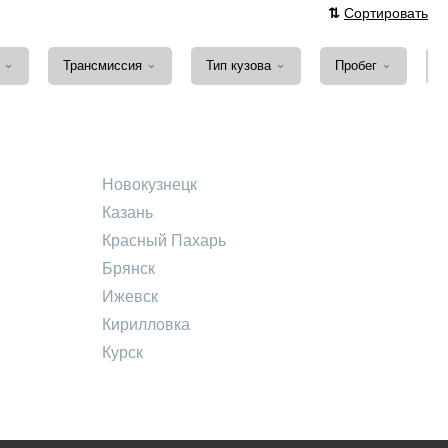
⇅
Сортировать
⌄
⌄
⌄
⌄
а
Трансмиссия
Тип кузова
Пробег
Новокузнецк
Казань
Красный Пахарь
Брянск
Ижевск
Кирилловка
Курск