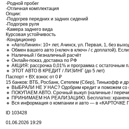
-Родной пробег
-Отличная комплектация
Опции:
-Подогрев передних и задних сидений
-Подогрев руля
-Камера заднего вида
Курсовая устойчивость
-Кондиционер
🔹 «АвтоЛиния»: 10+ лет, Ачинск, ул. Первая, 1, без вых
🔹 Обмен вашего авто («ключ в ключ» / с доплатой). Есл
🔹 Наличный / безналичный расчёт
🔹 Онлайн-показ, доставка по РФ
🔹 АКЦИЯ: рассрочка 0,01% и программа с остаточным п
🔹 ЭТОТ АВТО В КРЕДИТ / ЛИЗИНГ (до 5 лет)
Паспорт + ВУ, взнос от 0 ₽
15 банков: ВТБ, Росбанк, Сетелем (Сбер), Тинькофф и др
🔹 ВЫБРАЛИ НЕ У НАС? Одобрим кредит и поможем со 
🔹 ПОКУПАЕМ АВТО. Срочный выкуп (наличные / перечи
🔹 ПРИНИМАЕМ НА РЕАЛИЗАЦИЮ. Бесплатно: хранение 
🔹 Вся информация о компании и авто — в «КАРТОЧК
ID 103428
01.06.2026 19:29