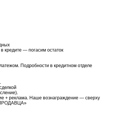
одных
и в кредите — погасим остаток
латежом. Подробности в кредитном отделе
.
сделкой
сление).
+ реклама. Наше вознаграждение — сверху
Е ПРОДАВЦА»