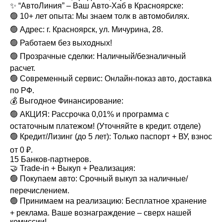
✨ “АвтоЛиния” – Ваш Авто-Хаб в Красноярске:
🟢 10+ лет опыта: Мы знаем толк в автомобилях.
🟢 Адрес: г. Красноярск, ул. Мичурина, 28.
🟢 Работаем без выходных!
🟢 Прозрачные сделки: Наличный/безналичный
расчет.
🟢 Современный сервис: Онлайн-показ авто, доставка
по РФ.
💰 Выгодное Финансирование:
🟢 АКЦИЯ: Рассрочка 0,01% и программа с
остаточным платежом! (Уточняйте в кредит. отделе)
🟢 Кредит/Лизинг (до 5 лет): Только паспорт + ВУ, взнос
от 0 ₽.
15 Банков-партнеров.
🤝 Trade-in + Выкуп + Реализация:
🟢 Покупаем авто: Срочный выкуп за наличные/
перечислением.
🟢 Принимаем на реализацию: Бесплатное хранение
+ реклама. Ваше вознаграждение – сверх нашей
комиссии!